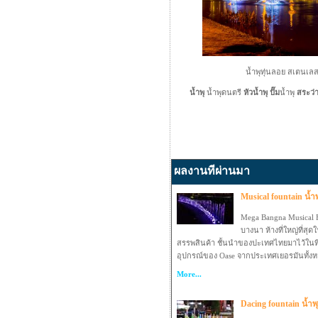
น้ำพุทุ่นลอย สเตนเล
น้ำพุ
น้ำพุดนตรี
หัวน้ำพุ
ปั๊ม
น้ำพุ
สระว่
ผลงานทีผ่านมา
Musical fountain น้
Mega Bangna Musical F
บางนา ห้างที่ใหญ่ที่สุ
สรรพสินค้า ชั้นนำของปะเทศไทยมาไว้ในที่เด
อุปกรณ์ของ Oase จากประเทศเยอรมันทั้ง
More...
Dacing fountain น้ำพ