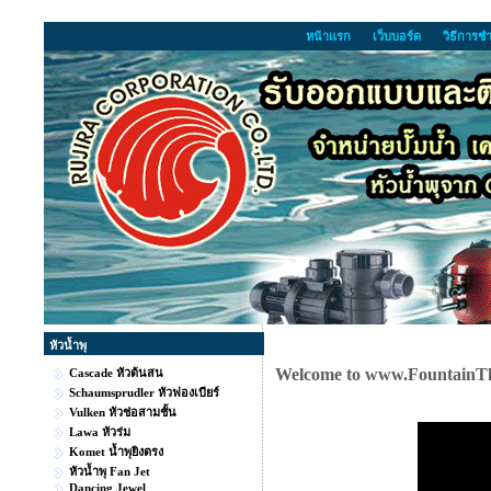
หน้าแรก
เว็บบอร์ด
วิธีการช
หัวน้ำพุ
Welcome to www.FountainT
Cascade หัวต้นสน
Schaumsprudler หัวฟองเบียร์
Vulken หัวช่อสามชั้น
Lawa หัวร่ม
Komet น้ำพุยิงตรง
หัวน้ำพุ Fan Jet
Dancing Jewel