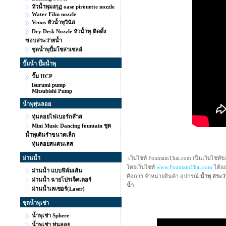
หัวน้ำพุมงกุฏ oase pirouette nozzle
Water Film nozzle
Venus หัวน้ำพุวีนัส
Dry Desk Nozzle หัวน้ำพุ-ติดตั้ง
ขอบสระว่ายน้ำ
ชุดน้ำพุปั้มโซล่าเซลล์
ปั๊มน้ำ ปั๊มน้ำพุ
ปั๊ม HCP
Tsurumi pump
Mitsubishi Pump
น้ำพุทุ่นลอย
ทุ่นลอยไฟเบอร์กล๊าส
Mini Music Dancing fountain ชุด
น้ำพุเต้นรำขนาดเล็ก
ทุ่นลอยสแตนเลส
ม่านน้ำ
เว็บไซท์ FountainThai.com เป็นเว็บไซท์ขอ
โดยเว็บไซท์
www.FountainThai.com
ได้แ
ม่านน้ำ แบบฟิล์มเส้น
คือการ จำหน่ายสินค้า อุปกรณ์
น้ำพุ สระว
ม่านน้ำ ฉายโปรเจ็คเตอร์
น้ำ
ม่านน้ำเลเซอร์(Laser)
ชุดน้ำพุเช่า
น้ำพุเช่า Sphere
น้ำพุเช่า ทุ่นลอย