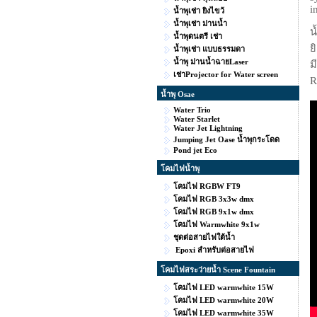
i
น้ำพุเช่า ยิงไขว้
น้ำพุเช่า ม่านน้ำ
น
น้ำพุดนตรี เช่า
ย
น้ำพุเช่า แบบธรรมดา
น้ำพุ ม่านน้ำฉายLaser
ม
เช่าProjector for Water screen
R
น้ำพุ Osae
Water Trio
Water Starlet
Water Jet Lightning
Jumping Jet Oase น้ำพุกระโดด
Pond jet Eco
โคมไฟน้ำพุ
โคมไฟ RGBW FT9
โคมไฟ RGB 3x3w dmx
โคมไฟ RGB 9x1w dmx
โคมไฟ Warmwhite 9x1w
ชุดต่อสายไฟใต้น้ำ
Epoxi สำหรับต่อสายไฟ
โคมไฟสระว่ายน้ำ Scene Fountain
โคมไฟ LED warmwhite 15W
โคมไฟ LED warmwhite 20W
โคมไฟ LED warmwhite 35W