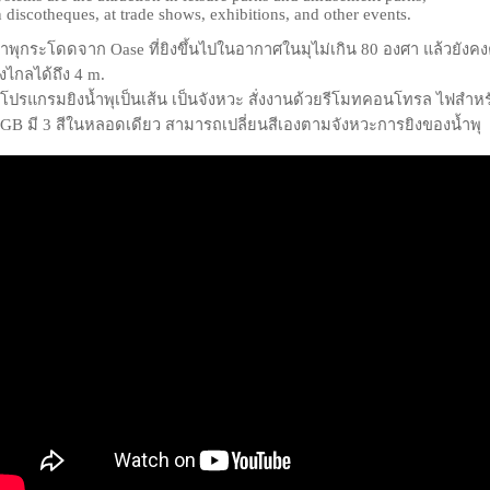
n discotheques, at trade shows, exhibitions, and other events.
้ำพุกระโดดจาก Oase ที่ยิงขึ้นไปในอากาศในมุไม่เกิน 80 องศา แล้วยังค
ิงไกลได้ถึง 4 m.
ีโปรแกรมยิงน้ำพุเป็นเส้น เป็นจังหวะ สั่งงานด้วยรีโมทคอนโทรล ไฟสำ
GB มี 3 สีในหลอดเดียว สามารถเปลี่ยนสีเองตามจังหวะการยิงของน้ำพุ