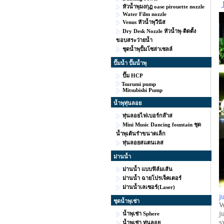
หัวน้ำพุมงกุฏ oase pirouette nozzle
Water Film nozzle
Venus หัวน้ำพุวีนัส
Dry Desk Nozzle หัวน้ำพุ-ติดตั้ง
ขอบสระว่ายน้ำ
ชุดน้ำพุปั้มโซล่าเซลล์
ปั๊มน้ำ ปั๊มน้ำพุ
ปั๊ม HCP
Tsurumi pump
Mitsubishi Pump
น้ำพุทุ่นลอย
ทุ่นลอยไฟเบอร์กล๊าส
Mini Music Dancing fountain ชุด
น้ำพุเต้นรำขนาดเล็ก
ทุ่นลอยสแตนเลส
ม่านน้ำ
ม่านน้ำ แบบฟิล์มเส้น
ม่านน้ำ ฉายโปรเจ็คเตอร์
ม่านน้ำเลเซอร์(Laser)
j
ชุดน้ำพุเช่า
W
j
น้ำพุเช่า Sphere
s
น้ำพุเช่า ทุ่นลอย