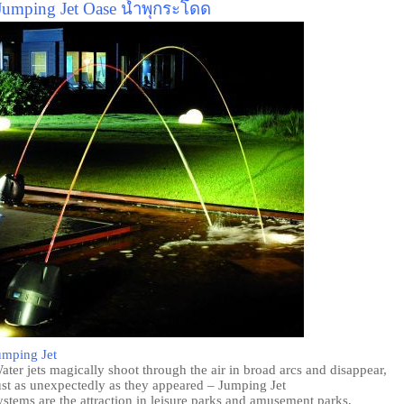
Jumping Jet Oase น้ำพุกระโดด
umping Jet
ater jets magically shoot through the air in broad arcs and disappear,
ust as unexpectedly as they appeared – Jumping Jet
ystems are the attraction in leisure parks and amusement parks,