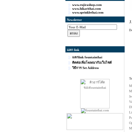
www.rujirashop.com
www.hikarithai.com
www.sprinklethai.com
Newsletter
J
De
แลก link
แลกlink fountainthai
ติดต่อเพิ่มโฆษณากับเว็บไซต์
วิธีการ Set Address
Te
Mi
Ma
J
Ve
D
L
P
Op
Ma